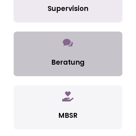
Supervision

Beratung

MBSR