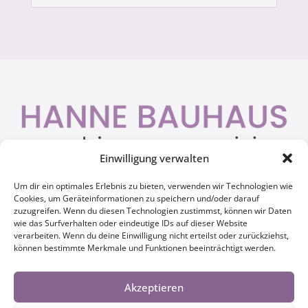
Einwilligung verwalten
Um dir ein optimales Erlebnis zu bieten, verwenden wir Technologien wie

Hammer Straße 39
Cookies, um Geräteinformationen zu speichern und/oder darauf
48153 Münster
zuzugreifen. Wenn du diesen Technologien zustimmst, können wir Daten
wie das Surfverhalten oder eindeutige IDs auf dieser Website
verarbeiten. Wenn du deine Einwilligung nicht erteilst oder zurückziehst,

0251 714293
können bestimmte Merkmale und Funktionen beeinträchtigt werden.
0170 2461626
Akzeptieren

hannebauhaus@t-online.de